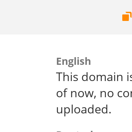
English
This domain i
of now, no co
uploaded.