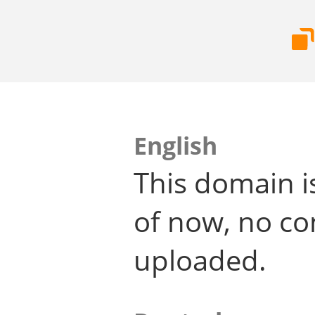
English
This domain i
of now, no co
uploaded.