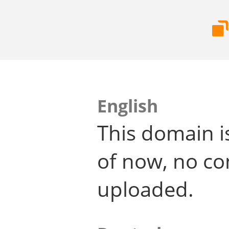
English
This domain i
of now, no co
uploaded.