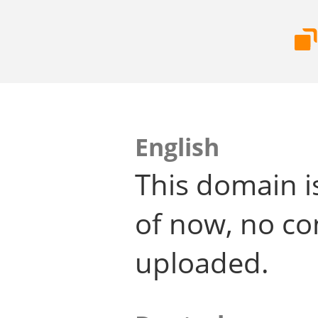
English
This domain i
of now, no co
uploaded.