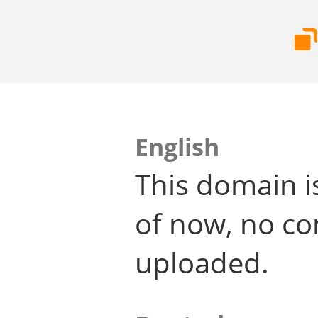
English
This domain i
of now, no co
uploaded.