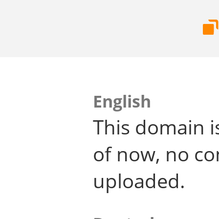
English
This domain i
of now, no co
uploaded.