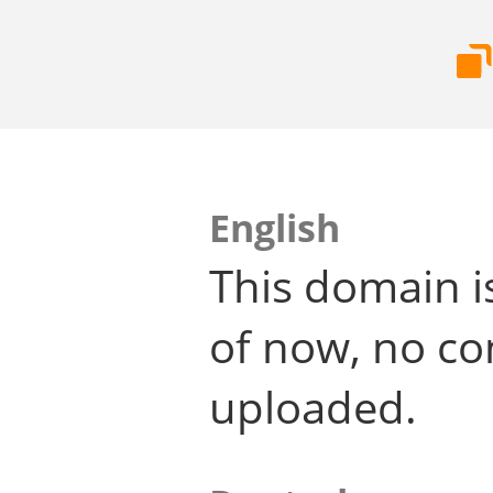
English
This domain i
of now, no co
uploaded.