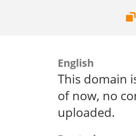
English
This domain i
of now, no co
uploaded.