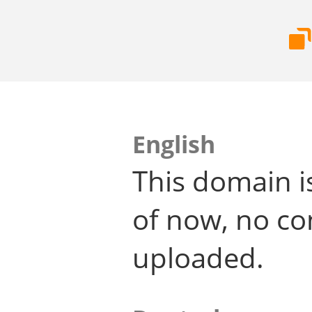
English
This domain i
of now, no co
uploaded.