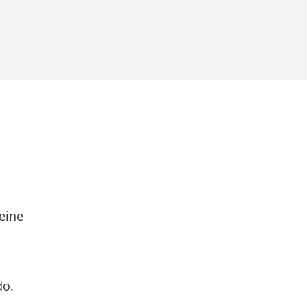
eine
do.