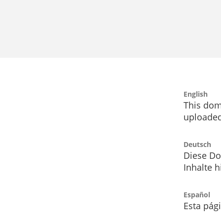
English
This dom
uploaded
Deutsch
Diese Do
Inhalte h
Español
Esta pág