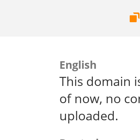
English
This domain i
of now, no co
uploaded.