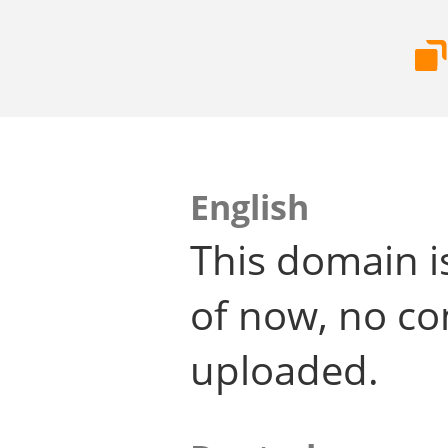
English
This domain i
of now, no co
uploaded.