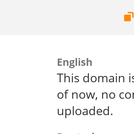
English
This domain i
of now, no co
uploaded.