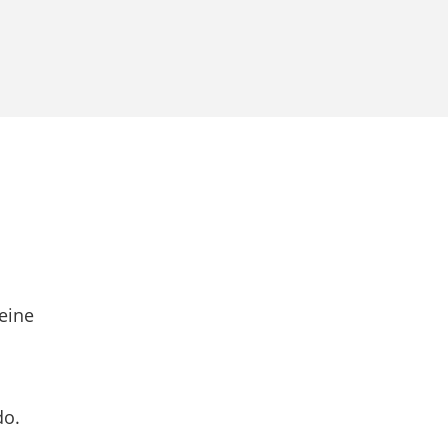
eine
do.