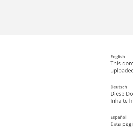
English
This dom
uploaded
Deutsch
Diese Do
Inhalte h
Español
Esta pág