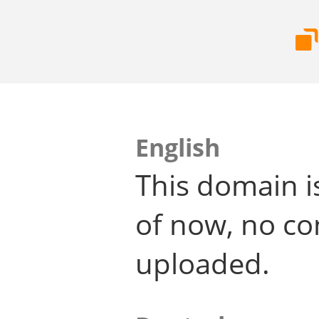
English
This domain i
of now, no co
uploaded.