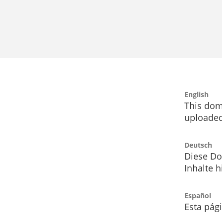
English
This dom
uploaded
Deutsch
Diese Do
Inhalte h
Español
Esta pág