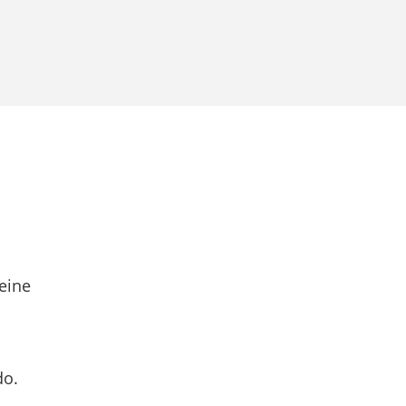
eine
do.