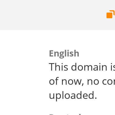
English
This domain i
of now, no co
uploaded.