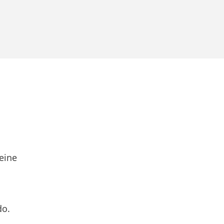
eine
do.