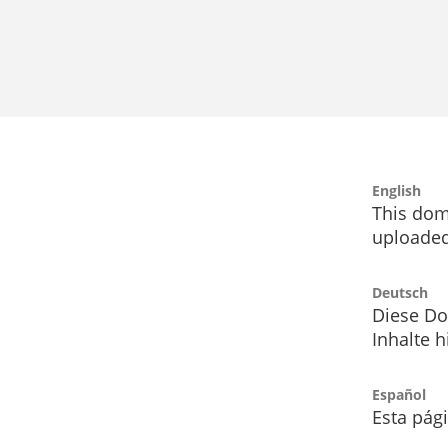
English
This dom
uploaded
Deutsch
Diese Do
Inhalte h
Español
Esta pág