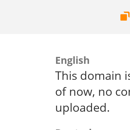
English
This domain i
of now, no co
uploaded.