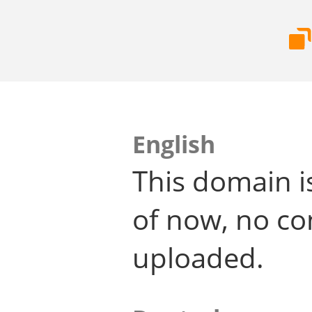
English
This domain i
of now, no co
uploaded.