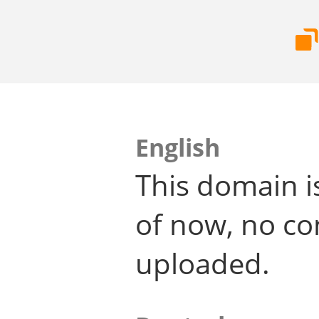
English
This domain i
of now, no co
uploaded.