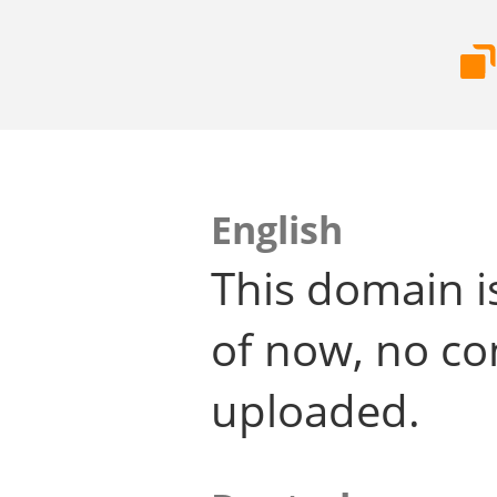
English
This domain i
of now, no co
uploaded.