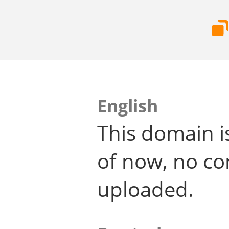
English
This domain i
of now, no co
uploaded.