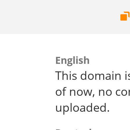
English
This domain i
of now, no co
uploaded.