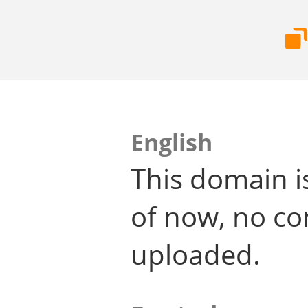
English
This domain i
of now, no co
uploaded.