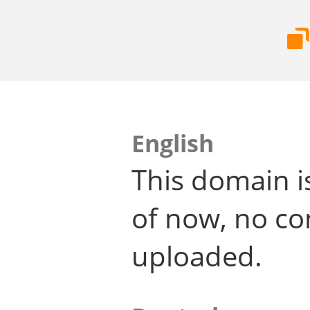
English
This domain i
of now, no co
uploaded.