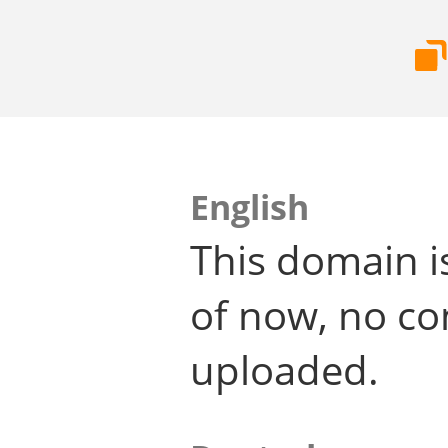
English
This domain i
of now, no co
uploaded.