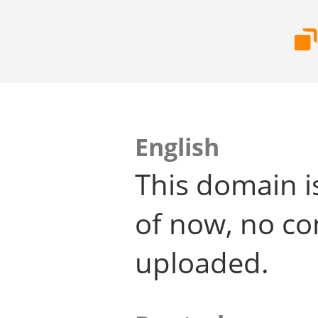
English
This domain i
of now, no co
uploaded.