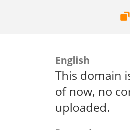
English
This domain i
of now, no co
uploaded.