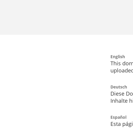
English
This dom
uploaded
Deutsch
Diese Do
Inhalte h
Español
Esta pág