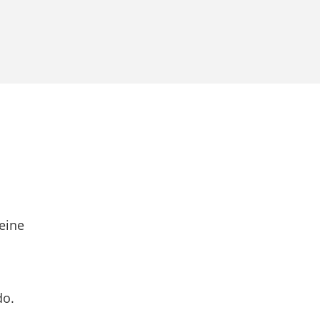
eine
do.