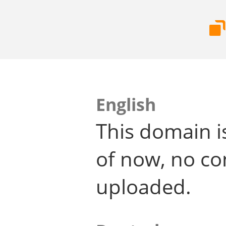
English
This domain i
of now, no co
uploaded.