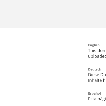
English
This dom
uploaded
Deutsch
Diese Do
Inhalte h
Español
Esta pág