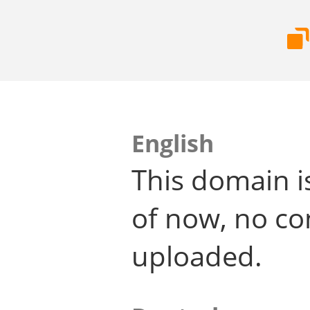
English
This domain i
of now, no co
uploaded.