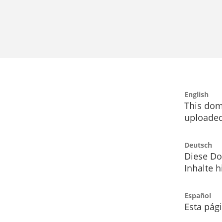
English
This dom
uploaded
Deutsch
Diese Do
Inhalte h
Español
Esta pág