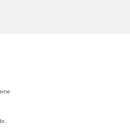
eine
do.