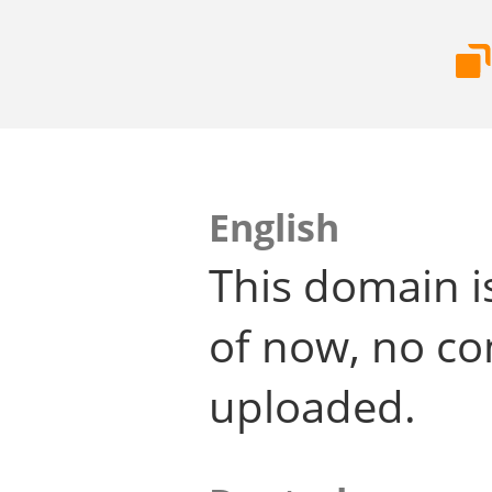
English
This domain i
of now, no co
uploaded.