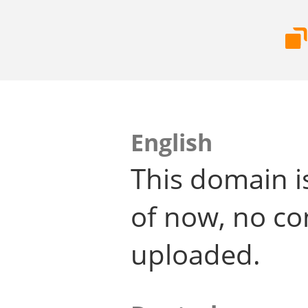
English
This domain i
of now, no co
uploaded.