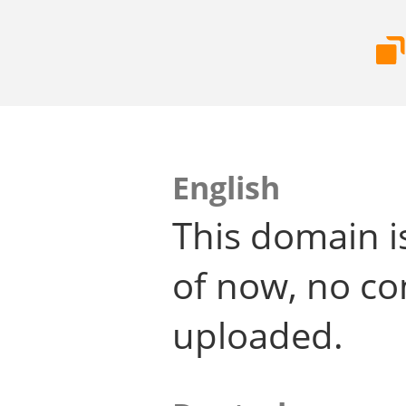
English
This domain i
of now, no co
uploaded.