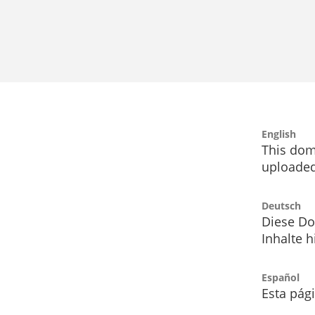
English
This dom
uploaded
Deutsch
Diese Do
Inhalte h
Español
Esta pág