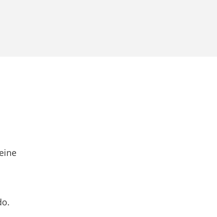
eine
do.