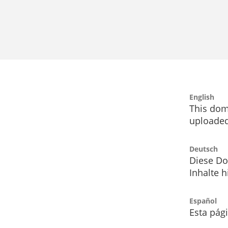
English
This dom
uploaded
Deutsch
Diese Do
Inhalte h
Español
Esta pág