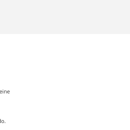
eine
do.