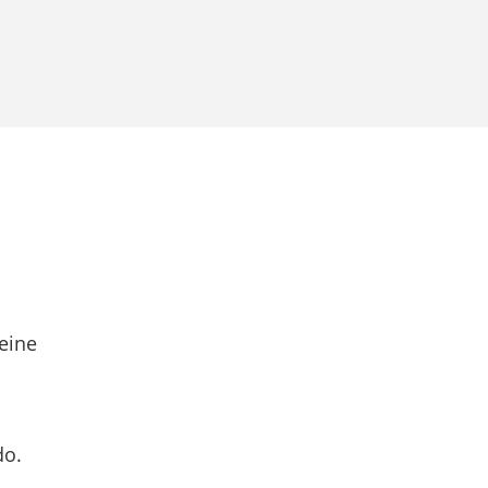
eine
do.