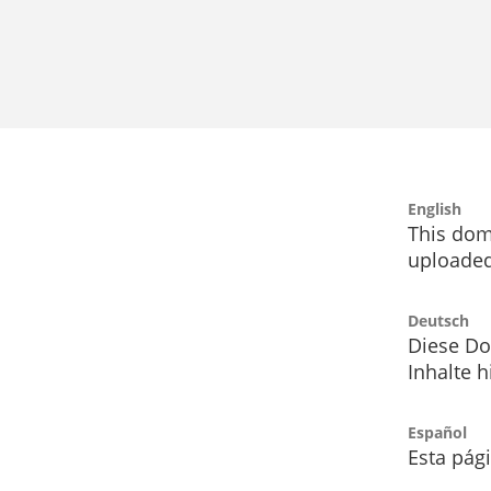
English
This dom
uploaded
Deutsch
Diese Do
Inhalte h
Español
Esta pág