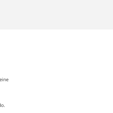
eine
do.