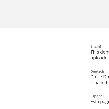
English
This dom
uploaded
Deutsch
Diese Do
Inhalte h
Español
Esta pág