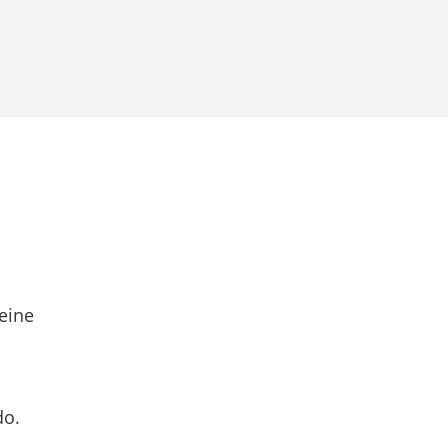
eine
do.