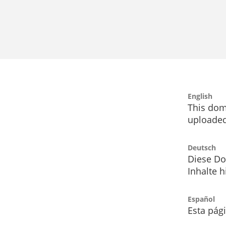
English
This dom
uploaded
Deutsch
Diese Do
Inhalte h
Español
Esta pág