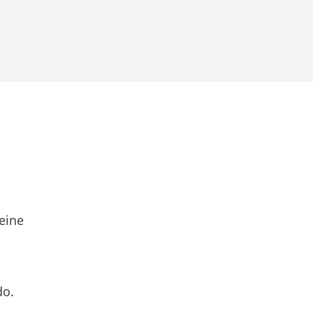
eine
do.