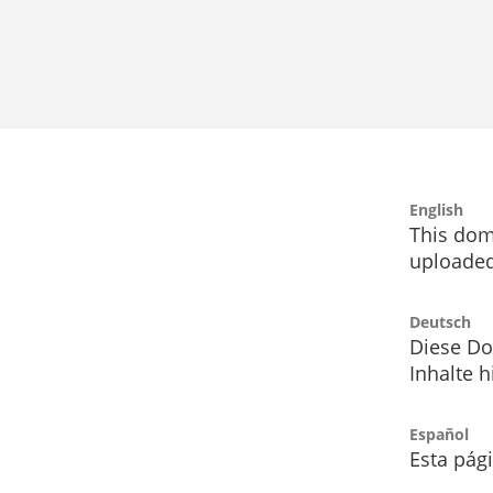
English
This dom
uploaded
Deutsch
Diese Do
Inhalte h
Español
Esta pág