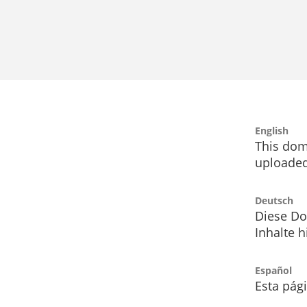
English
This dom
uploaded
Deutsch
Diese Do
Inhalte h
Español
Esta pág