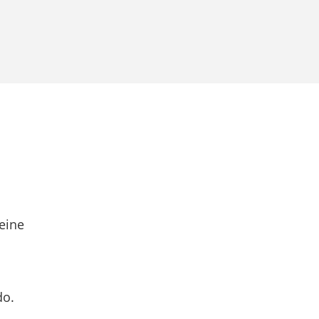
eine
do.