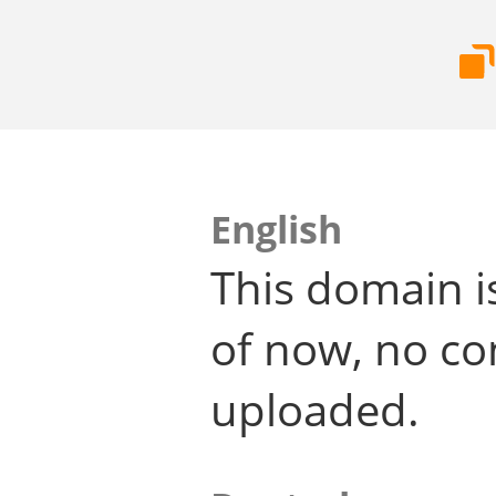
English
This domain i
of now, no co
uploaded.