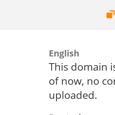
English
This domain i
of now, no co
uploaded.