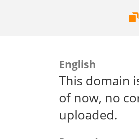
English
This domain i
of now, no co
uploaded.