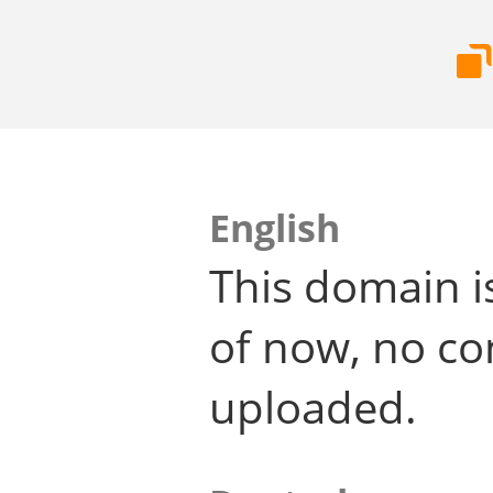
English
This domain i
of now, no co
uploaded.