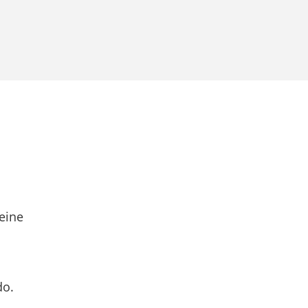
eine
do.