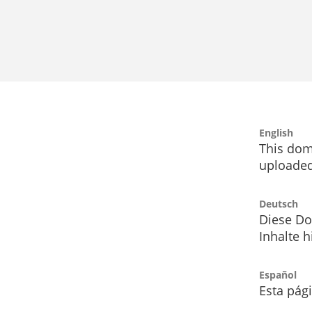
English
This dom
uploaded
Deutsch
Diese Do
Inhalte h
Español
Esta pág