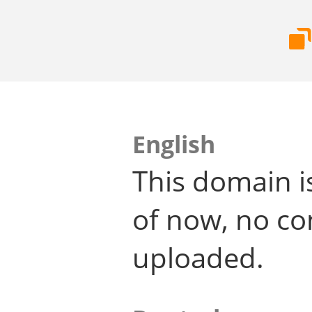
English
This domain i
of now, no co
uploaded.